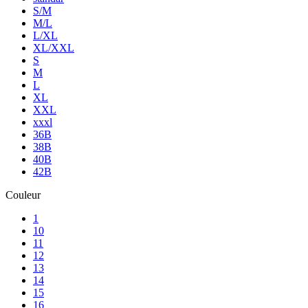
S/M
M/L
L/XL
XL/XXL
S
M
L
XL
XXL
xxxl
36B
38B
40B
42B
Couleur
1
10
11
12
13
14
15
16