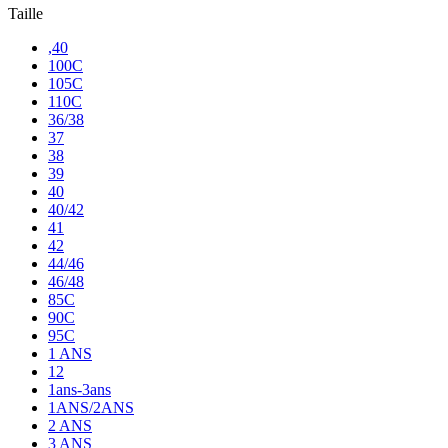
Taille
,40
100C
105C
110C
36/38
37
38
39
40
40/42
41
42
44/46
46/48
85C
90C
95C
1 ANS
12
1ans-3ans
1ANS/2ANS
2 ANS
3 ANS