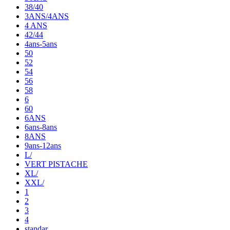
38/40
3ANS/4ANS
4 ANS
42/44
4ans-5ans
50
52
54
56
58
6
60
6ANS
6ans-8ans
8ANS
9ans-12ans
L/
VERT PISTACHE
XL/
XXL/
1
2
3
4
standar