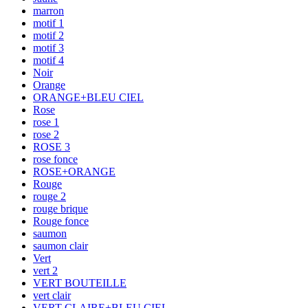
marron
motif 1
motif 2
motif 3
motif 4
Noir
Orange
ORANGE+BLEU CIEL
Rose
rose 1
rose 2
ROSE 3
rose fonce
ROSE+ORANGE
Rouge
rouge 2
rouge brique
Rouge fonce
saumon
saumon clair
Vert
vert 2
VERT BOUTEILLE
vert clair
VERT CLAIRE+BLEU CIEL