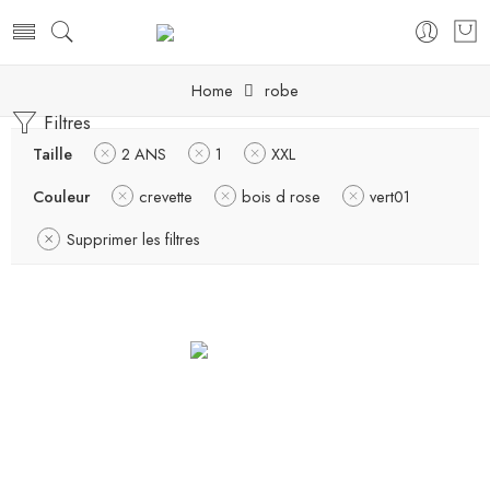
Home
robe
Filtres
Taille
2 ANS
1
XXL
Couleur
crevette
bois d rose
vert01
Supprimer les filtres