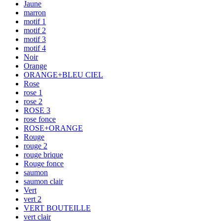
Jaune
marron
motif 1
motif 2
motif 3
motif 4
Noir
Orange
ORANGE+BLEU CIEL
Rose
rose 1
rose 2
ROSE 3
rose fonce
ROSE+ORANGE
Rouge
rouge 2
rouge brique
Rouge fonce
saumon
saumon clair
Vert
vert 2
VERT BOUTEILLE
vert clair