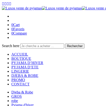
0
Cart
0
Favoris
0
Compare
Search here
Rechercher
ACCUEIL
BOUTIQUE
PYJAMA D’HIVER
PYJAMA D’ETE
LINGERIE
DJEBA & ROBE
PROMO
CONTACT
Djeba & Robe
GROS
robe
Pyjama d'hiver