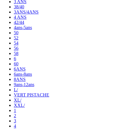
3 ANS
38/40
3ANS/4ANS
4 ANS
42/44
4ans-5ans
50
52
54
56
58
6
60
6ANS
6ans-8ans
8ANS
9ans-12ans
L/
VERT PISTACHE
XL/
XXL/
1
2
3
4