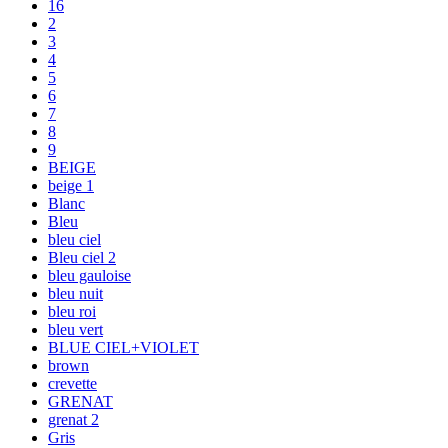
16
2
3
4
5
6
7
8
9
BEIGE
beige 1
Blanc
Bleu
bleu ciel
Bleu ciel 2
bleu gauloise
bleu nuit
bleu roi
bleu vert
BLUE CIEL+VIOLET
brown
crevette
GRENAT
grenat 2
Gris