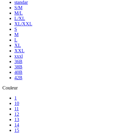
standar
S/M
M/L
L/XL
XL/XXL
S
M
L
XL
XXL
xxxl
36B
38B
40B
42B
Couleur
1
10
11
12
13
14
15