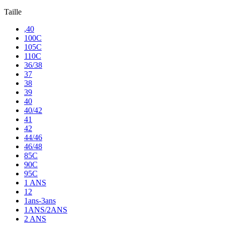
Taille
,40
100C
105C
110C
36/38
37
38
39
40
40/42
41
42
44/46
46/48
85C
90C
95C
1 ANS
12
1ans-3ans
1ANS/2ANS
2 ANS