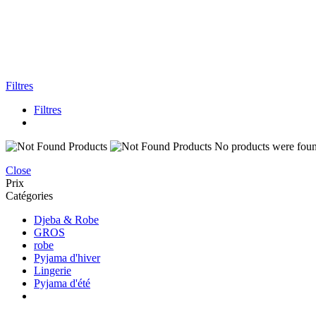
Filtres
Filtres
No products were found
Close
Prix
Catégories
Djeba & Robe
GROS
robe
Pyjama d'hiver
Lingerie
Pyjama d'été