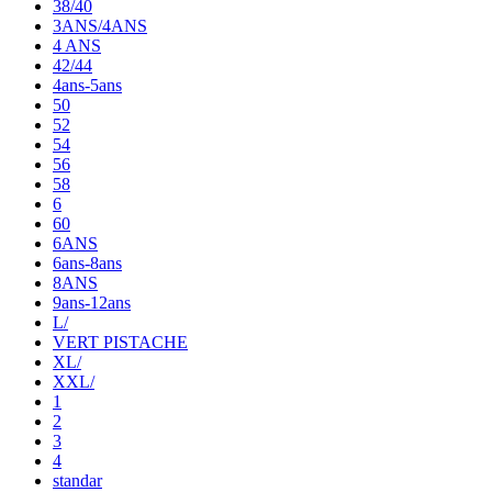
38/40
3ANS/4ANS
4 ANS
42/44
4ans-5ans
50
52
54
56
58
6
60
6ANS
6ans-8ans
8ANS
9ans-12ans
L/
VERT PISTACHE
XL/
XXL/
1
2
3
4
standar