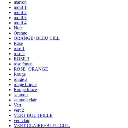
marron
motif 1
motif 2
motif 3
motif 4
Noir
Orange
ORANGE+BLEU CIEL
Rose
rose 1
rose 2
ROSE 3
rose fonce
ROSE+ORANGE
Rouge
rouge 2
rouge brique
Rouge fonce
saumon
saumon clair
Vert
vert 2
VERT BOUTEILLE
vert clair
VERT CLAIRE+BLEU CIEL