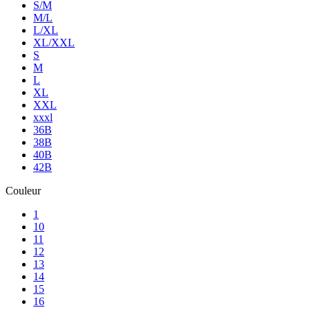
S/M
M/L
L/XL
XL/XXL
S
M
L
XL
XXL
xxxl
36B
38B
40B
42B
Couleur
1
10
11
12
13
14
15
16