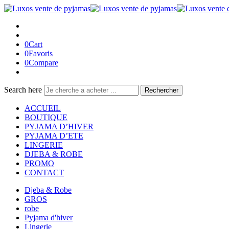
0
Cart
0
Favoris
0
Compare
Search here
Rechercher
ACCUEIL
BOUTIQUE
PYJAMA D’HIVER
PYJAMA D’ETE
LINGERIE
DJEBA & ROBE
PROMO
CONTACT
Djeba & Robe
GROS
robe
Pyjama d'hiver
Lingerie