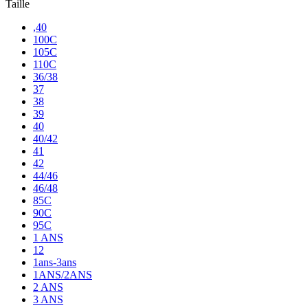
Taille
,40
100C
105C
110C
36/38
37
38
39
40
40/42
41
42
44/46
46/48
85C
90C
95C
1 ANS
12
1ans-3ans
1ANS/2ANS
2 ANS
3 ANS