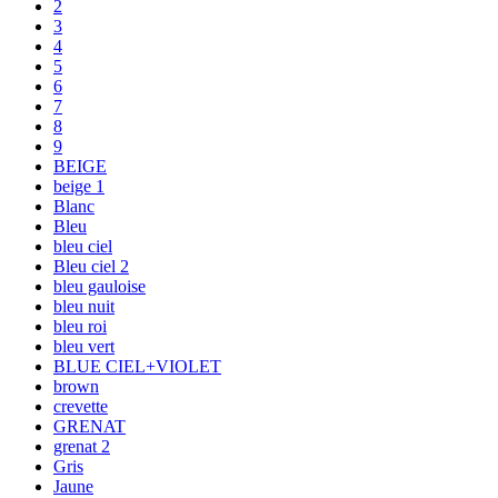
2
3
4
5
6
7
8
9
BEIGE
beige 1
Blanc
Bleu
bleu ciel
Bleu ciel 2
bleu gauloise
bleu nuit
bleu roi
bleu vert
BLUE CIEL+VIOLET
brown
crevette
GRENAT
grenat 2
Gris
Jaune