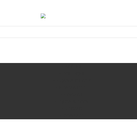
ACCUEIL
BOUTIQUE
PYJAMA D’HIVER
PYJAMA D’ETE
LINGERIE
DJEBA & ROBE
PROMO
CONTACT