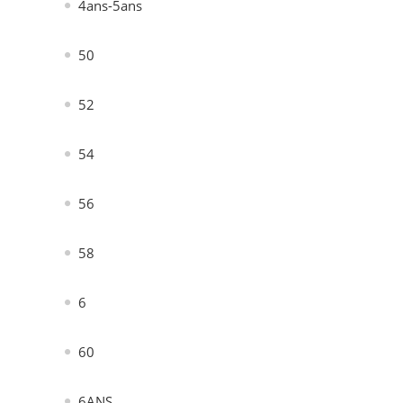
4ans-5ans
50
52
54
56
58
6
60
6ANS