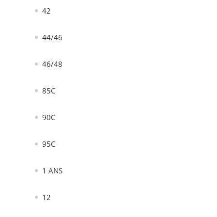
42
44/46
46/48
85C
90C
95C
1 ANS
12