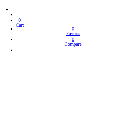
0
Cart
0
Favoris
0
Compare
ROBE
PROMO
CONTACT