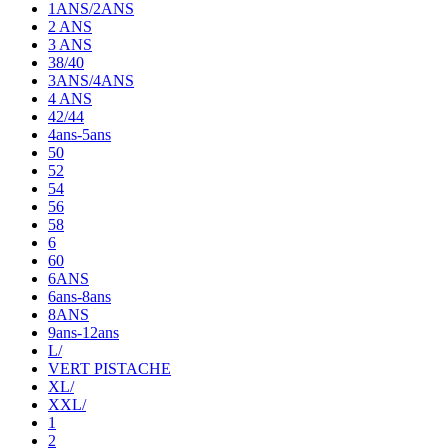
1ANS/2ANS
2 ANS
3 ANS
38/40
3ANS/4ANS
4 ANS
42/44
4ans-5ans
50
52
54
56
58
6
60
6ANS
6ans-8ans
8ANS
9ans-12ans
L/
VERT PISTACHE
XL/
XXL/
1
2