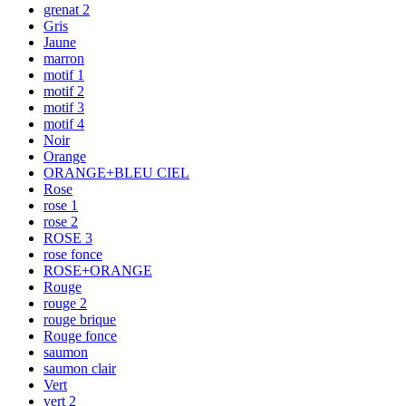
grenat 2
Gris
Jaune
marron
motif 1
motif 2
motif 3
motif 4
Noir
Orange
ORANGE+BLEU CIEL
Rose
rose 1
rose 2
ROSE 3
rose fonce
ROSE+ORANGE
Rouge
rouge 2
rouge brique
Rouge fonce
saumon
saumon clair
Vert
vert 2