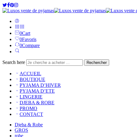
0
Cart
0
Favoris
0
Compare
Search here
Rechercher
ACCUEIL
BOUTIQUE
PYJAMA D’HIVER
PYJAMA D’ETE
LINGERIE
DJEBA & ROBE
PROMO
CONTACT
Djeba & Robe
GROS
robe