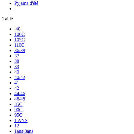
Pyjama d'été
Taille
,40
100C
105C
110C
36/38
37
38
39
40
40/42
41
42
44/46
46/48
85C
90C
95C
1 ANS
12
1ans-3ans