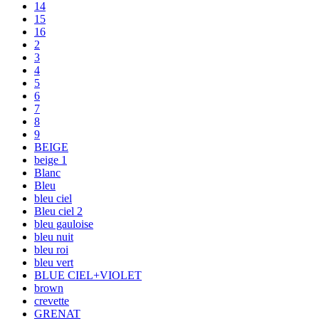
14
15
16
2
3
4
5
6
7
8
9
BEIGE
beige 1
Blanc
Bleu
bleu ciel
Bleu ciel 2
bleu gauloise
bleu nuit
bleu roi
bleu vert
BLUE CIEL+VIOLET
brown
crevette
GRENAT