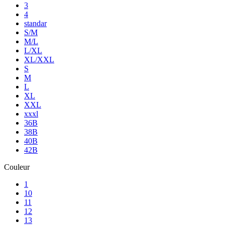
3
4
standar
S/M
M/L
L/XL
XL/XXL
S
M
L
XL
XXL
xxxl
36B
38B
40B
42B
Couleur
1
10
11
12
13