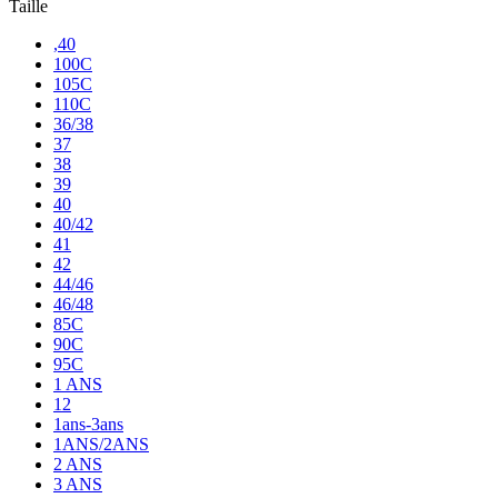
Taille
,40
100C
105C
110C
36/38
37
38
39
40
40/42
41
42
44/46
46/48
85C
90C
95C
1 ANS
12
1ans-3ans
1ANS/2ANS
2 ANS
3 ANS