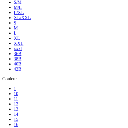
S/M
M/L
L/XL
XL/XXL
S
M
L
XL
XXL
xxxl
36B
38B
40B
42B
Couleur
1
10
11
12
13
14
15
16