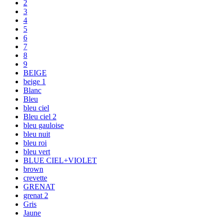
2
3
4
5
6
7
8
9
BEIGE
beige 1
Blanc
Bleu
bleu ciel
Bleu ciel 2
bleu gauloise
bleu nuit
bleu roi
bleu vert
BLUE CIEL+VIOLET
brown
crevette
GRENAT
grenat 2
Gris
Jaune