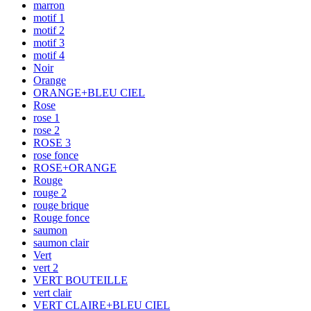
marron
motif 1
motif 2
motif 3
motif 4
Noir
Orange
ORANGE+BLEU CIEL
Rose
rose 1
rose 2
ROSE 3
rose fonce
ROSE+ORANGE
Rouge
rouge 2
rouge brique
Rouge fonce
saumon
saumon clair
Vert
vert 2
VERT BOUTEILLE
vert clair
VERT CLAIRE+BLEU CIEL