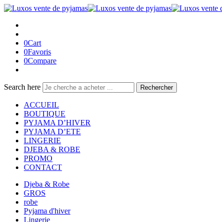
0
Cart
0
Favoris
0
Compare
Search here
Rechercher
ACCUEIL
BOUTIQUE
PYJAMA D’HIVER
PYJAMA D’ETE
LINGERIE
DJEBA & ROBE
PROMO
CONTACT
Djeba & Robe
GROS
robe
Pyjama d'hiver
Lingerie