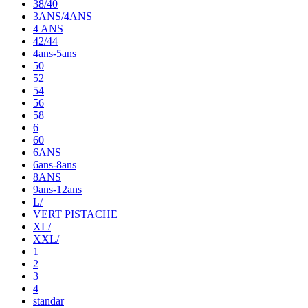
38/40
3ANS/4ANS
4 ANS
42/44
4ans-5ans
50
52
54
56
58
6
60
6ANS
6ans-8ans
8ANS
9ans-12ans
L/
VERT PISTACHE
XL/
XXL/
1
2
3
4
standar