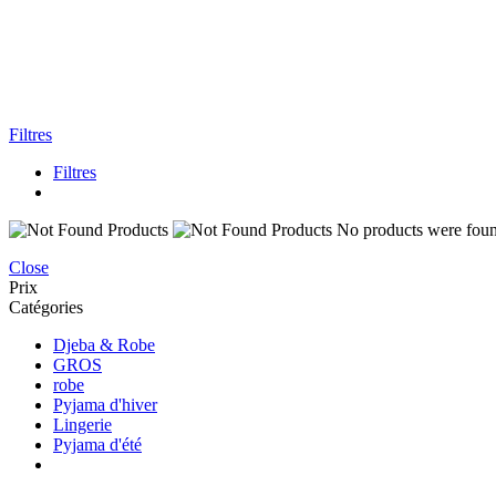
Filtres
Filtres
No products were found
Close
Prix
Catégories
Djeba & Robe
GROS
robe
Pyjama d'hiver
Lingerie
Pyjama d'été