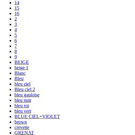
14
15
16
2
3
4
5
6
7
8
9
BEIGE
beige 1
Blanc
Bleu
bleu ciel
Bleu ciel 2
bleu gauloise
bleu nuit
bleu roi
bleu vert
BLUE CIEL+VIOLET
brown
crevette
GRENAT