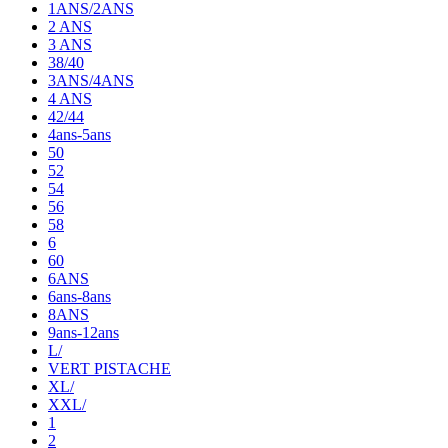
1ANS/2ANS
2 ANS
3 ANS
38/40
3ANS/4ANS
4 ANS
42/44
4ans-5ans
50
52
54
56
58
6
60
6ANS
6ans-8ans
8ANS
9ans-12ans
L/
VERT PISTACHE
XL/
XXL/
1
2