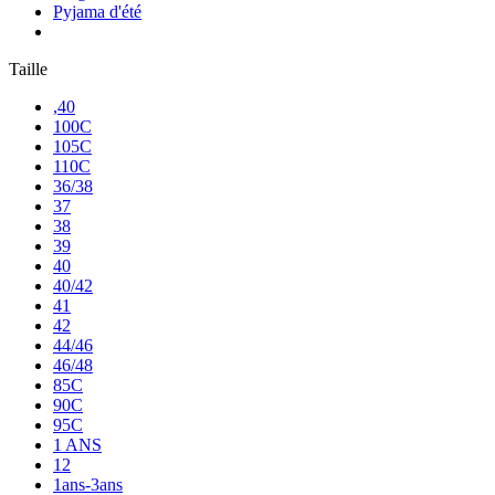
Pyjama d'été
Taille
,40
100C
105C
110C
36/38
37
38
39
40
40/42
41
42
44/46
46/48
85C
90C
95C
1 ANS
12
1ans-3ans