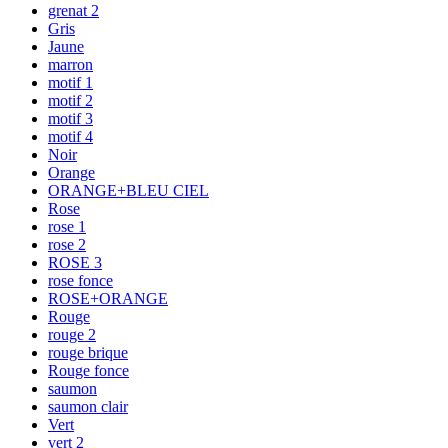
grenat 2
Gris
Jaune
marron
motif 1
motif 2
motif 3
motif 4
Noir
Orange
ORANGE+BLEU CIEL
Rose
rose 1
rose 2
ROSE 3
rose fonce
ROSE+ORANGE
Rouge
rouge 2
rouge brique
Rouge fonce
saumon
saumon clair
Vert
vert 2