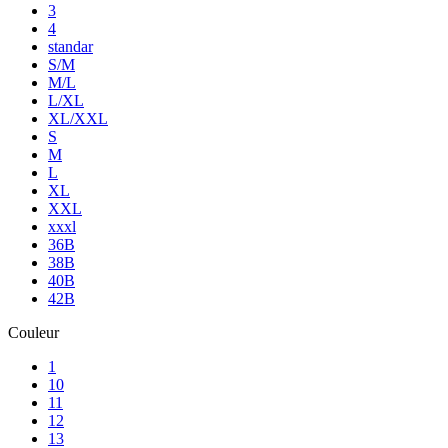
3
4
standar
S/M
M/L
L/XL
XL/XXL
S
M
L
XL
XXL
xxxl
36B
38B
40B
42B
Couleur
1
10
11
12
13