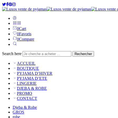
0
Cart
0
Favoris
0
Compare
Search here
Rechercher
ACCUEIL
BOUTIQUE
PYJAMA D’HIVER
PYJAMA D’ETE
LINGERIE
DJEBA & ROBE
PROMO
CONTACT
Djeba & Robe
GROS
robe