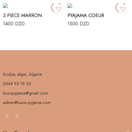
3 PIECE MARRON
PYAJAMA COEUR
1400
DZD
1500
DZD
Kouba, alger, Algerie
0549 92 19 30
luxospyjama@gmail.com
admin@luxos-pyjama-com