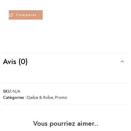
Comparer
Avis (0)
SKU:
N/A
Catégories :
Djeba & Robe
,
Promo
Vous pourriez aimer..
,40
42
38